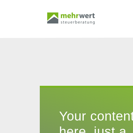
Your conten
here, just a